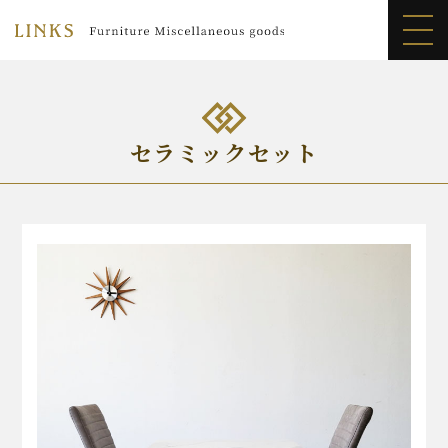
LINKS
>
商品紹介
>
セラミックセット
>
ダイニングテーブル3点
セット (テーブル)80cm幅 ココ (チェア)N.トリノ
セラミックセット